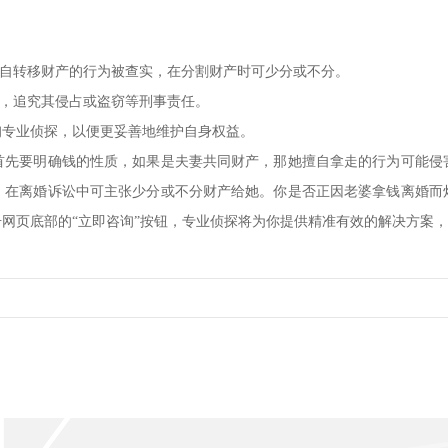
私自转移财产的行为被查实，在分割财产时可少分或不分。
案，追究其侵占或盗窃等刑事责任。
询专业侦探，以便更妥善地维护自身权益。
首先要明确钱的性质，如果是夫妻共同财产，那她擅自拿走的行为可能侵
，在离婚诉讼中可主张少分或不分财产给她。你是否正因老婆拿钱离婚而
网页底部的“立即咨询”按钮，专业侦探将为你提供精准有效的解决方案