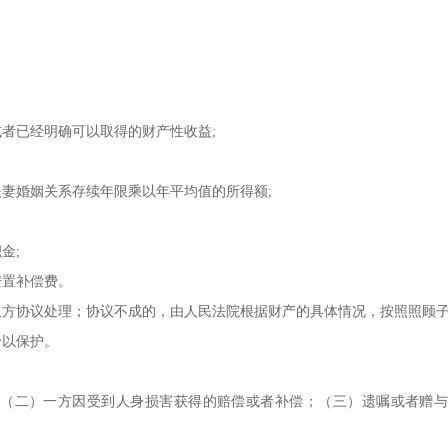
者已经明确可以取得的财产性收益;
妻婚姻关系存续年限乘以年平均值的所得额;
金;
安置补偿费。
双方协议处理；协议不成的，由人民法院根据财产的具体情况，按照照顾
予以保护。
（二）一方因受到人身损害获得的赔偿或者补偿；（三）遗嘱或者赠