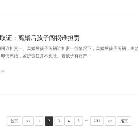
取证：离婚后孩子闯祸谁担责
闯祸谁担责一、离婚后孩子闯祸谁担责一般情况下，离婚后孩子闯祸，由
即便离婚，监护责任并不免除。若孩子有财产···
ts]
···
首页
<<
1
2
3
4
5
2/11
>>
尾页